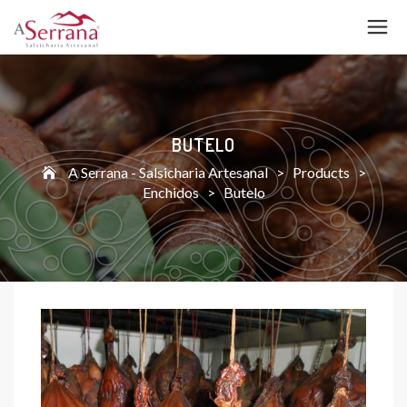
BUTELO
A Serrana - Salsicharia Artesanal
>
Products
>
Enchidos
>
Butelo